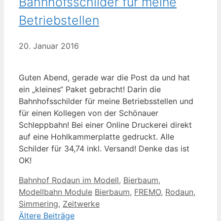
Bahnhofsschilder für meine
Betriebstellen
20. Januar 2016
Guten Abend, gerade war die Post da und hat
ein „kleines“ Paket gebracht! Darin die
Bahnhofsschilder für meine Betriebsstellen und
für einen Kollegen von der Schönauer
Schleppbahn! Bei einer Online Druckerei direkt
auf eine Hohlkammerplatte gedruckt. Alle
Schilder für 34,74 inkl. Versand! Denke das ist
OK!
Kategorien
Bahnhof Rodaun im Modell
,
Bierbaum
,
Schlagwörter
Modellbahn Module
Bierbaum
,
FREMO
,
Rodaun
,
Simmering
,
Zeitwerke
Ältere Beiträge