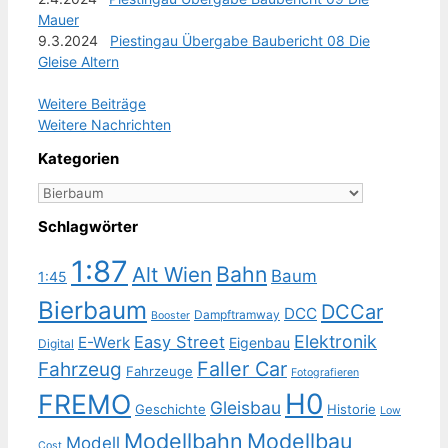
Mauer
9.3.2024
Piestingau Übergabe Baubericht 08 Die
Gleise Altern
Weitere Beiträge
Weitere Nachrichten
Kategorien
Kategorien
Schlagwörter
1:87
Bahn
Alt Wien
Baum
1:45
Bierbaum
DCCar
DCC
Dampftramway
Booster
Elektronik
Easy Street
E-Werk
Eigenbau
Digital
Faller Car
Fahrzeug
Fahrzeuge
Fotografieren
H0
FREMO
Gleisbau
Geschichte
Historie
Low
Modellbahn
Modellbau
Modell
Cost