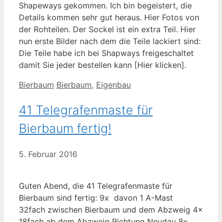
Shapeways gekommen. Ich bin begeistert, die
Details kommen sehr gut heraus. Hier Fotos von
der Rohteilen. Der Sockel ist ein extra Teil. Hier
nun erste Bilder nach dem die Teile lackiert sind:
Die Teile habe ich bei Shapways freigeschaltet
damit Sie jeder bestellen kann [Hier klicken].
Kategorien
Schlagwörter
Bierbaum
Bierbaum
,
Eigenbau
41 Telegrafenmaste für
Bierbaum fertig!
5. Februar 2016
Guten Abend, die 41 Telegrafenmaste für
Bierbaum sind fertig: 9x davon 1 A-Mast
32fach zwischen Bierbaum und dem Abzweig 4x
18fach ab dem Abzweig Richtung Neudau 8x