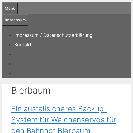
Zum
Menü
Inhalt
springen
Impressum
Impressum / Datenschutzerklärung
Kontakt
Bierbaum
Ein ausfallsicheres Backup-
System für Weichenservos für
den Bahnhof Bierbaum