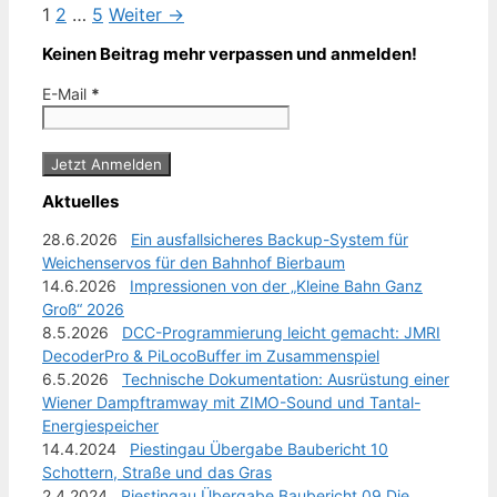
Seite
Seite
Seite
1
2
…
5
Weiter
→
Keinen Beitrag mehr verpassen und anmelden!
E-Mail
*
Aktuelles
28.6.2026
Ein ausfallsicheres Backup-System für
Weichenservos für den Bahnhof Bierbaum
14.6.2026
Impressionen von der „Kleine Bahn Ganz
Groß“ 2026
8.5.2026
DCC-Programmierung leicht gemacht: JMRI
DecoderPro & PiLocoBuffer im Zusammenspiel
6.5.2026
Technische Dokumentation: Ausrüstung einer
Wiener Dampftramway mit ZIMO-Sound und Tantal-
Energiespeicher
14.4.2024
Piestingau Übergabe Baubericht 10
Schottern, Straße und das Gras
2.4.2024
Piestingau Übergabe Baubericht 09 Die