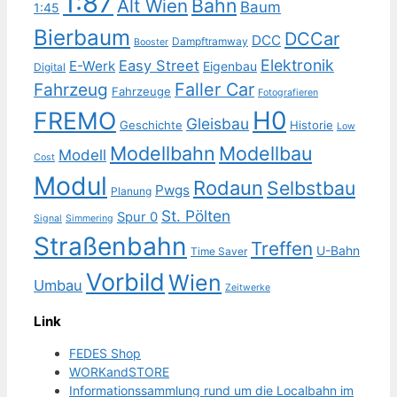
1:87
Bahn
Alt Wien
Baum
1:45
Bierbaum
DCCar
DCC
Dampftramway
Booster
Elektronik
Easy Street
E-Werk
Eigenbau
Digital
Faller Car
Fahrzeug
Fahrzeuge
Fotografieren
H0
FREMO
Gleisbau
Geschichte
Historie
Low
Modellbahn
Modellbau
Modell
Cost
Modul
Rodaun
Selbstbau
Pwgs
Planung
St. Pölten
Spur 0
Signal
Simmering
Straßenbahn
Treffen
U-Bahn
Time Saver
Vorbild
Wien
Umbau
Zeitwerke
Link
FEDES Shop
WORKandSTORE
Informationssammlung rund um die Localbahn im