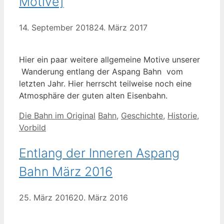
Motive]
14. September 2018
24. März 2017
Hier ein paar weitere allgemeine Motive unserer
Wanderung entlang der Aspang Bahn vom
letzten Jahr. Hier herrscht teilweise noch eine
Atmosphäre der guten alten Eisenbahn.
Kategorien
Schlagwörter
Die Bahn im Original
Bahn
,
Geschichte
,
Historie
,
Vorbild
Entlang der Inneren Aspang
Bahn März 2016
25. März 2016
20. März 2016