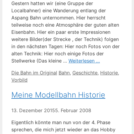
Gestern hatten wir (eine Gruppe der
Localbahner) eine Wanderung entlang der
Aspang Bahn unternommen. Hier herrscht
teilweise noch eine Atmosphäre der guten alten
Eisenbahn. Hier ein paar erste Impressionen
weitere Bilder(der Strecke , der Technik) folgen
in den nächsten Tagen: Hier noch Fotos von der
alten Technik: Hier noch einige Fotos der
Stellwerke (Das kleine …
Weiterlesen …
Kategorien
Schlagwörter
Die Bahn im Original
Bahn
,
Geschichte
,
Historie
,
Vorbild
Meine Modellbahn Historie
13. Dezember 2015
5. Februar 2008
Eigentlich könnte man nun von der 4. Phase
sprechen, die mich jetzt wieder an das Hobby