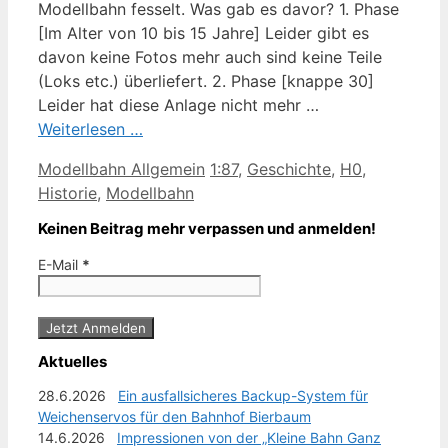
Modellbahn fesselt. Was gab es davor? 1. Phase
[Im Alter von 10 bis 15 Jahre] Leider gibt es
davon keine Fotos mehr auch sind keine Teile
(Loks etc.) überliefert. 2. Phase [knappe 30]
Leider hat diese Anlage nicht mehr …
Weiterlesen …
Kategorien
Schlagwörter
Modellbahn Allgemein
1:87
,
Geschichte
,
H0
,
Historie
,
Modellbahn
Keinen Beitrag mehr verpassen und anmelden!
E-Mail
*
Aktuelles
28.6.2026
Ein ausfallsicheres Backup-System für
Weichenservos für den Bahnhof Bierbaum
14.6.2026
Impressionen von der „Kleine Bahn Ganz