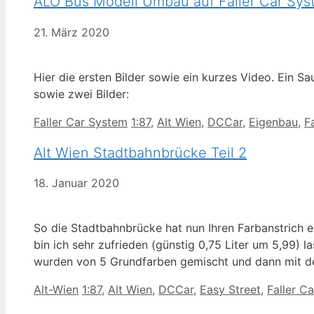
ALO Bus Modell Umbau auf Faller Car Sy
21. März 2020
Hier die ersten Bilder sowie ein kurzes Video. Ein Sa
sowie zwei Bilder:
Kategorien
Schlagwörter
Faller Car System
1:87
,
Alt Wien
,
DCCar
,
Eigenbau
,
F
Alt Wien Stadtbahnbrücke Teil 2
18. Januar 2020
So die Stadtbahnbrücke hat nun Ihren Farbanstrich 
bin ich sehr zufrieden (günstig 0,75 Liter um 5,99) l
wurden von 5 Grundfarben gemischt und dann mit d
Kategorien
Schlagwörter
Alt-Wien
1:87
,
Alt Wien
,
DCCar
,
Easy Street
,
Faller Ca