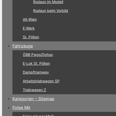
Rodaun im Modell
Rodaun beim Vorbild
Alt-Wien
E-Werk
St. Pölten
Fahrzeuge
ÖBB Pwgs/Dghso
E-Lok St. Pölten
Dampftramway
Arbeitstriebwagen SP
Triebwagen Z
Kategorien – Sitemap
Folge Mir