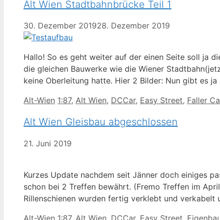
Alt Wien Stadtbahnbrücke Teil 1
30. Dezember 2019
28. Dezember 2019
Hallo! So es geht weiter auf der einen Seite soll ja 
die gleichen Bauwerke wie die Wiener Stadtbahn(jet
keine Oberleitung hatte. Hier 2 Bilder: Nun gibt es ja
Kategorien
Schlagwörter
Alt-Wien
1:87
,
Alt Wien
,
DCCar
,
Easy Street
,
Faller Ca
Alt Wien Gleisbau abgeschlossen
21. Juni 2019
Kurzes Update nachdem seit Jänner doch einiges pass
schon bei 2 Treffen bewährt. (Fremo Treffen im Apri
Rillenschienen wurden fertig verklebt und verkabelt
Kategorien
Schlagwörter
Alt-Wien
1:87
,
Alt Wien
,
DCCar
,
Easy Street
,
Eigenba