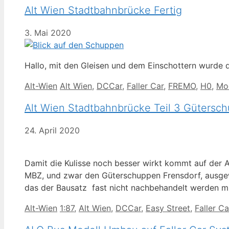
Alt Wien Stadtbahnbrücke Fertig
3. Mai 2020
Hallo, mit den Gleisen und dem Einschottern wurde di
Kategorien
Schlagwörter
Alt-Wien
Alt Wien
,
DCCar
,
Faller Car
,
FREMO
,
H0
,
Mo
Alt Wien Stadtbahnbrücke Teil 3 Gütersc
24. April 2020
Damit die Kulisse noch besser wirkt kommt auf der 
MBZ, und zwar den Güterschuppen Frensdorf, ausgewä
das der Bausatz fast nicht nachbehandelt werden 
Kategorien
Schlagwörter
Alt-Wien
1:87
,
Alt Wien
,
DCCar
,
Easy Street
,
Faller Ca