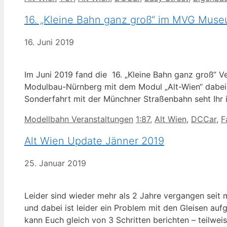
16. „Kleine Bahn ganz groß“ im MVG Mus
16. Juni 2019
Im Juni 2019 fand die 16. „Kleine Bahn ganz groß“
Modulbau-Nürnberg mit dem Modul „Alt-Wien“ dabei (G
Sonderfahrt mit der Münchner Straßenbahn seht Ihr
Kategorien
Schlagwörter
Modellbahn Veranstaltungen
1:87
,
Alt Wien
,
DCCar
,
F
Alt Wien Update Jänner 2019
25. Januar 2019
Leider sind wieder mehr als 2 Jahre vergangen seit 
und dabei ist leider ein Problem mit den Gleisen auf
kann Euch gleich von 3 Schritten berichten – teilwe