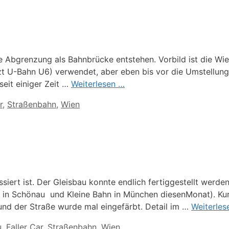
die Abgrenzung als Bahnbrücke entstehen. Vorbild ist die Wien
zt U-Bahn U6) verwendet, aber eben bis vor die Umstellung
 seit einiger Zeit …
Weiterlesen …
r
,
Straßenbahn
,
Wien
iert ist. Der Gleisbau konnte endlich fertiggestellt werde
l in Schönau und Kleine Bahn in München diesenMonat). Kurz
 und der Straße wurde mal eingefärbt. Detail im …
Weiterles
u
,
Faller Car
,
Straßenbahn
,
Wien