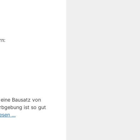
rn:
 eine Bausatz von
rbgebung ist so gut
lesen …