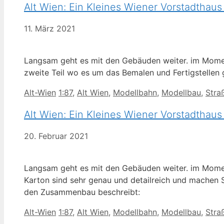
Alt Wien: Ein Kleines Wiener Vorstadthaus 
11. März 2021
Langsam geht es mit den Gebäuden weiter. im Moment
zweite Teil wo es um das Bemalen und Fertigstellen 
Kategorien
Schlagwörter
Alt-Wien
1:87
,
Alt Wien
,
Modellbahn
,
Modellbau
,
Stra
Alt Wien: Ein Kleines Wiener Vorstadthaus
20. Februar 2021
Langsam geht es mit den Gebäuden weiter. im Moment
Karton sind sehr genau und detailreich und machen
den Zusammenbau beschreibt:
Kategorien
Schlagwörter
Alt-Wien
1:87
,
Alt Wien
,
Modellbahn
,
Modellbau
,
Stra