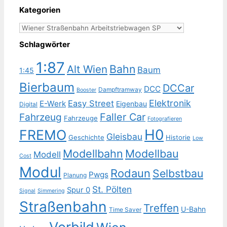
Kategorien
Kategorien
Schlagwörter
1:87
Bahn
Alt Wien
Baum
1:45
Bierbaum
DCCar
DCC
Dampftramway
Booster
Elektronik
Easy Street
E-Werk
Eigenbau
Digital
Faller Car
Fahrzeug
Fahrzeuge
Fotografieren
H0
FREMO
Gleisbau
Geschichte
Historie
Low
Modellbahn
Modellbau
Modell
Cost
Modul
Rodaun
Selbstbau
Pwgs
Planung
St. Pölten
Spur 0
Signal
Simmering
Straßenbahn
Treffen
U-Bahn
Time Saver