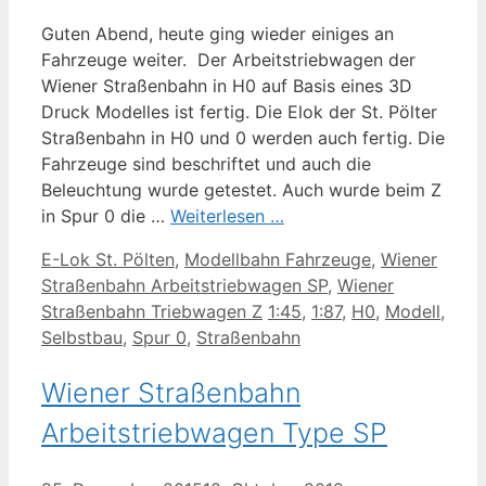
Guten Abend, heute ging wieder einiges an
Fahrzeuge weiter. Der Arbeitstriebwagen der
Wiener Straßenbahn in H0 auf Basis eines 3D
Druck Modelles ist fertig. Die Elok der St. Pölter
Straßenbahn in H0 und 0 werden auch fertig. Die
Fahrzeuge sind beschriftet und auch die
Beleuchtung wurde getestet. Auch wurde beim Z
in Spur 0 die …
Weiterlesen …
Kategorien
E-Lok St. Pölten
,
Modellbahn Fahrzeuge
,
Wiener
Straßenbahn Arbeitstriebwagen SP
,
Wiener
Schlagwörter
Straßenbahn Triebwagen Z
1:45
,
1:87
,
H0
,
Modell
,
Selbstbau
,
Spur 0
,
Straßenbahn
Wiener Straßenbahn
Arbeitstriebwagen Type SP