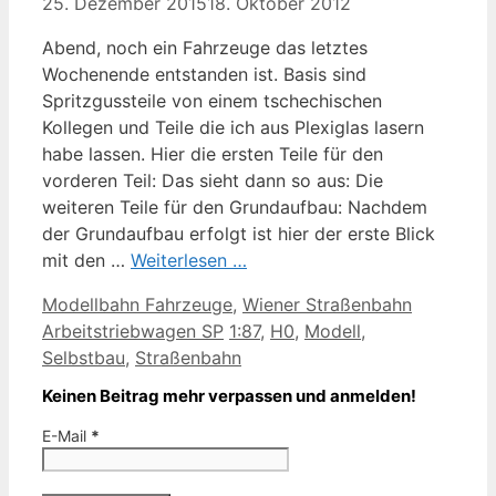
25. Dezember 2015
18. Oktober 2012
Abend, noch ein Fahrzeuge das letztes
Wochenende entstanden ist. Basis sind
Spritzgussteile von einem tschechischen
Kollegen und Teile die ich aus Plexiglas lasern
habe lassen. Hier die ersten Teile für den
vorderen Teil: Das sieht dann so aus: Die
weiteren Teile für den Grundaufbau: Nachdem
der Grundaufbau erfolgt ist hier der erste Blick
mit den …
Weiterlesen …
Kategorien
Modellbahn Fahrzeuge
,
Wiener Straßenbahn
Schlagwörter
Arbeitstriebwagen SP
1:87
,
H0
,
Modell
,
Selbstbau
,
Straßenbahn
Keinen Beitrag mehr verpassen und anmelden!
E-Mail
*