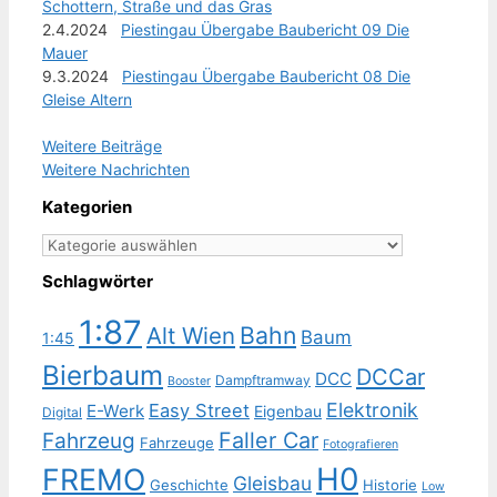
Schottern, Straße und das Gras
2.4.2024
Piestingau Übergabe Baubericht 09 Die
Mauer
9.3.2024
Piestingau Übergabe Baubericht 08 Die
Gleise Altern
Weitere Beiträge
Weitere Nachrichten
Kategorien
Kategorien
Schlagwörter
1:87
Bahn
Alt Wien
Baum
1:45
Bierbaum
DCCar
DCC
Dampftramway
Booster
Elektronik
Easy Street
E-Werk
Eigenbau
Digital
Faller Car
Fahrzeug
Fahrzeuge
Fotografieren
H0
FREMO
Gleisbau
Geschichte
Historie
Low