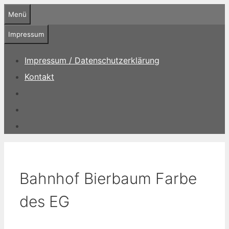
Zum
Menü
Inhalt
springen
Impressum
Impressum / Datenschutzerklärung
Kontakt
Bahnhof Bierbaum Farbe
des EG