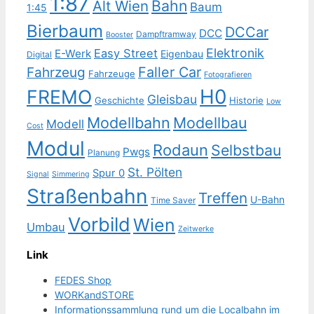
1:87
Bahn
Alt Wien
Baum
1:45
Bierbaum
DCCar
DCC
Dampftramway
Booster
Elektronik
Easy Street
E-Werk
Eigenbau
Digital
Faller Car
Fahrzeug
Fahrzeuge
Fotografieren
H0
FREMO
Gleisbau
Geschichte
Historie
Low
Modellbahn
Modellbau
Modell
Cost
Modul
Rodaun
Selbstbau
Pwgs
Planung
St. Pölten
Spur 0
Signal
Simmering
Straßenbahn
Treffen
U-Bahn
Time Saver
Vorbild
Wien
Umbau
Zeitwerke
Link
FEDES Shop
WORKandSTORE
Informationssammlung rund um die Localbahn im