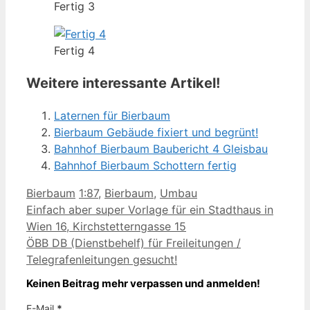
Fertig 3
Fertig 4
Weitere interessante Artikel!
Laternen für Bierbaum
Bierbaum Gebäude fixiert und begrünt!
Bahnhof Bierbaum Baubericht 4 Gleisbau
Bahnhof Bierbaum Schottern fertig
Kategorien
Schlagwörter
Bierbaum
1:87
,
Bierbaum
,
Umbau
Einfach aber super Vorlage für ein Stadthaus in
Wien 16, Kirchstetterngasse 15
ÖBB DB (Dienstbehelf) für Freileitungen /
Telegrafenleitungen gesucht!
Keinen Beitrag mehr verpassen und anmelden!
E-Mail
*