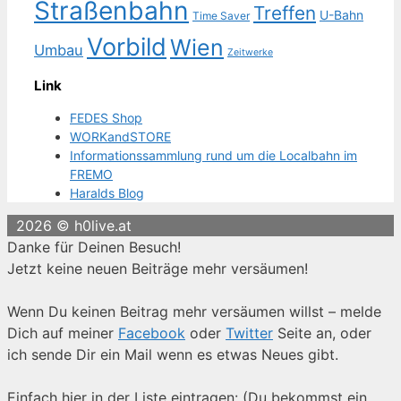
Straßenbahn
Treffen
U-Bahn
Time Saver
Vorbild
Wien
Umbau
Zeitwerke
Link
FEDES Shop
WORKandSTORE
Informationssammlung rund um die Localbahn im
FREMO
Haralds Blog
2026 © h0live.at
Danke für Deinen Besuch!
Jetzt keine neuen Beiträge mehr versäumen!
Wenn Du keinen Beitrag mehr versäumen willst – melde
Dich auf meiner
Facebook
oder
Twitter
Seite an, oder
ich sende Dir ein Mail wenn es etwas Neues gibt.
Einfach hier in der Liste eintragen: (Du bekommst ein