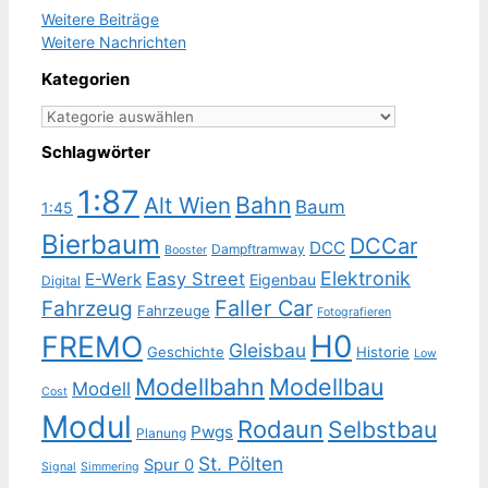
Weitere Beiträge
Weitere Nachrichten
Kategorien
Kategorien
Schlagwörter
1:87
Bahn
Alt Wien
Baum
1:45
Bierbaum
DCCar
DCC
Dampftramway
Booster
Elektronik
Easy Street
E-Werk
Eigenbau
Digital
Faller Car
Fahrzeug
Fahrzeuge
Fotografieren
H0
FREMO
Gleisbau
Geschichte
Historie
Low
Modellbahn
Modellbau
Modell
Cost
Modul
Rodaun
Selbstbau
Pwgs
Planung
St. Pölten
Spur 0
Signal
Simmering