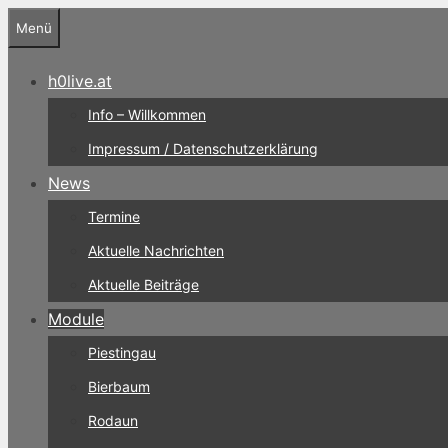
Zum
Menü
Inhalt
springen
h0live.at
Info – Willkommen
Impressum / Datenschutzerklärung
News
Termine
Aktuelle Nachrichten
Aktuelle Beiträge
Module
Piestingau
Bierbaum
Rodaun