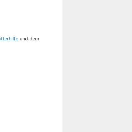
tterhilfe
und dem