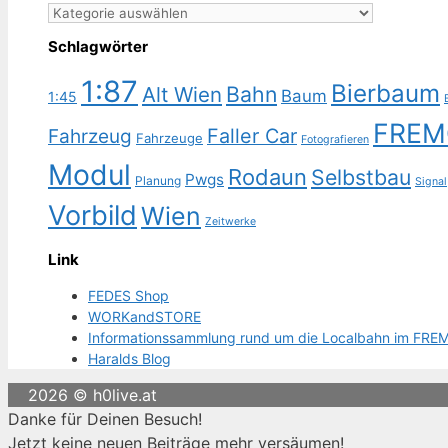
Kategorien
Schlagwörter
1:87
Bierbaum
Bahn
Alt Wien
Baum
1:45
FREM
Faller Car
Fahrzeug
Fahrzeuge
Fotografieren
Modul
Rodaun
Selbstbau
Pwgs
Planung
Signal
Vorbild
Wien
Zeitwerke
Link
FEDES Shop
WORKandSTORE
Informationssammlung rund um die Localbahn im FRE
Haralds Blog
2026 © h0live.at
Danke für Deinen Besuch!
Jetzt keine neuen Beiträge mehr versäumen!