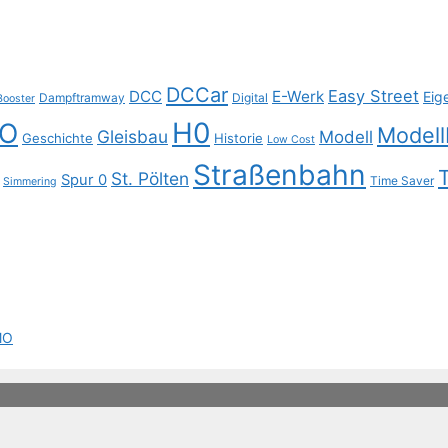
DCCar
Easy Street
DCC
E-Werk
Eig
Dampftramway
Digital
Booster
H0
O
Model
Gleisbau
Modell
Geschichte
Historie
Low Cost
Straßenbahn
T
St. Pölten
Spur 0
Time Saver
Simmering
MO