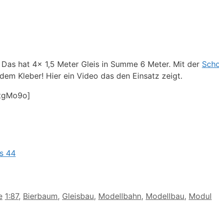
Das hat 4x 1,5 Meter Gleis in Summe 6 Meter. Mit der
Scho
 dem Kleber! Hier ein Video das den Einsatz zeigt.
DtgMo9o]
s 44
Schlagwörter
e
1:87
,
Bierbaum
,
Gleisbau
,
Modellbahn
,
Modellbau
,
Modul