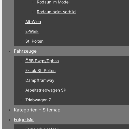
Rodaun im Modell
Rodaun beim Vorbild
Alt-Wien
E-Werk
St. Pölten
Fahrzeuge
ÖBB Pwgs/Dghso
E-Lok St. Pölten
Dampftramway
Arbeitstriebwagen SP
Triebwagen Z
Kategorien – Sitemap
Folge Mir