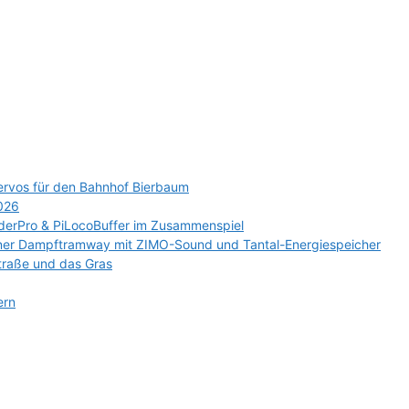
ervos für den Bahnhof Bierbaum
2026
erPro & PiLocoBuffer im Zusammenspiel
ener Dampftramway mit ZIMO-Sound und Tantal-Energiespeicher
traße und das Gras
ern