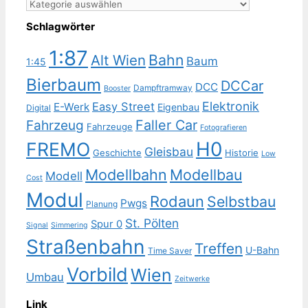
Kategorien
Schlagwörter
1:87
Bahn
Alt Wien
Baum
1:45
Bierbaum
DCCar
DCC
Dampftramway
Booster
Elektronik
Easy Street
E-Werk
Eigenbau
Digital
Faller Car
Fahrzeug
Fahrzeuge
Fotografieren
H0
FREMO
Gleisbau
Geschichte
Historie
Low
Modellbahn
Modellbau
Modell
Cost
Modul
Rodaun
Selbstbau
Pwgs
Planung
St. Pölten
Spur 0
Signal
Simmering
Straßenbahn
Treffen
U-Bahn
Time Saver
Vorbild
Wien
Umbau
Zeitwerke
Link