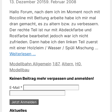
13. Dezember 2015
9. Februar 2008
Hallo Forum, nach dem ich im Moment noch mit
Rocoline mit Bettung arbeite habe ich mir mal
dran gemacht, es zu altern bzw. zu verbessern.
Der rechte Teil ist nur mit Abdeckfarbe und
Rostfarbe bearbeitet jedoch war ich nicht
zufrieden. Dann habe ich den linken Teil zuerst
mit einer Holzleim / Wasser / Spüli Mischung …
Weiterlesen …
Kategorien
Schlagwörter
Modellbahn Allgemein
1:87
,
Altern
,
H0
,
Modellbau
Keinen Beitrag mehr verpassen und anmelden!
E-Mail
*
Aktuelles