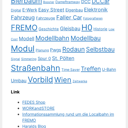
Bierbaum
DCCar
DCC
Dampftramway
Booster
Elektronik
Easy Street
E-Werk
Eigenbau
Digital
Faller Car
Fahrzeug
Fahrzeuge
Fotografieren
H0
FREMO
Gleisbau
Geschichte
Historie
Low
Modellbahn
Modellbau
Modell
Cost
Modul
Rodaun
Selbstbau
Pwgs
Planung
St. Pölten
Spur 0
Signal
Simmering
Straßenbahn
Treffen
U-Bahn
Time Saver
Vorbild
Wien
Umbau
Zeitwerke
Link
FEDES Shop
WORKandSTORE
Informationssammlung rund um die Localbahn im
FREMO
Haralds Blog