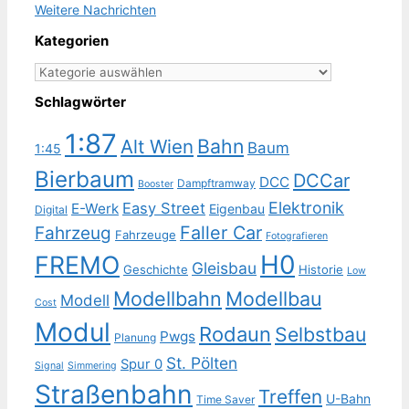
Weitere Nachrichten
Kategorien
Kategorien
Schlagwörter
1:87
Bahn
Alt Wien
Baum
1:45
Bierbaum
DCCar
DCC
Dampftramway
Booster
Elektronik
Easy Street
E-Werk
Eigenbau
Digital
Faller Car
Fahrzeug
Fahrzeuge
Fotografieren
H0
FREMO
Gleisbau
Geschichte
Historie
Low
Modellbahn
Modellbau
Modell
Cost
Modul
Rodaun
Selbstbau
Pwgs
Planung
St. Pölten
Spur 0
Signal
Simmering
Straßenbahn
Treffen
U-Bahn
Time Saver