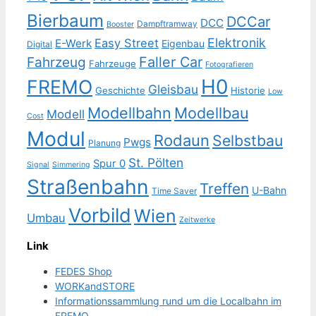
Bierbaum
DCCar
DCC
Dampftramway
Booster
Elektronik
Easy Street
E-Werk
Eigenbau
Digital
Faller Car
Fahrzeug
Fahrzeuge
Fotografieren
H0
FREMO
Gleisbau
Geschichte
Historie
Low
Modellbahn
Modellbau
Modell
Cost
Modul
Rodaun
Selbstbau
Pwgs
Planung
St. Pölten
Spur 0
Signal
Simmering
Straßenbahn
Treffen
U-Bahn
Time Saver
Vorbild
Wien
Umbau
Zeitwerke
Link
FEDES Shop
WORKandSTORE
Informationssammlung rund um die Localbahn im
FREMO