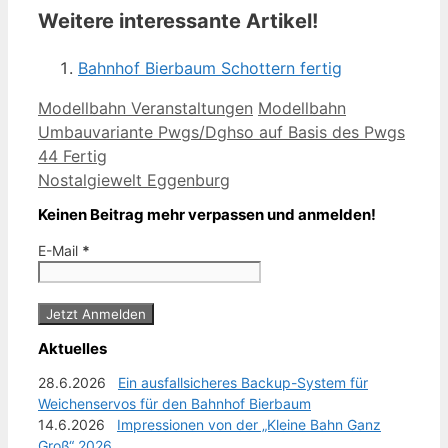
Weitere interessante Artikel!
Bahnhof Bierbaum Schottern fertig
Kategorien
Schlagwörter
Modellbahn Veranstaltungen
Modellbahn
Umbauvariante Pwgs/Dghso auf Basis des Pwgs
44 Fertig
Nostalgiewelt Eggenburg
Keinen Beitrag mehr verpassen und anmelden!
E-Mail
*
Aktuelles
28.6.2026
Ein ausfallsicheres Backup-System für
Weichenservos für den Bahnhof Bierbaum
14.6.2026
Impressionen von der „Kleine Bahn Ganz
Groß“ 2026