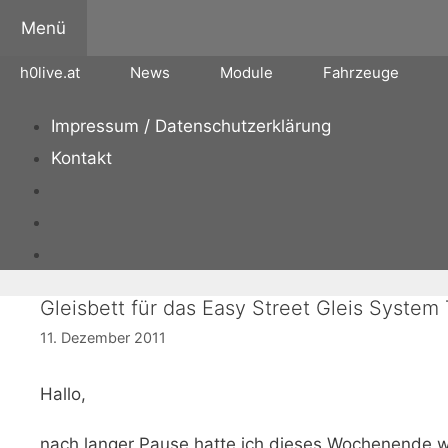
Zum
Menü
Inhalt
springen
h0live.at
News
Module
Fahrzeuge
Impressum / Datenschutzerklärung
Kontakt
Gleisbett für das Easy Street Gleis System 
11. Dezember 2011
Hallo,
nach langer Pause hatte ich dieses Wochenende w