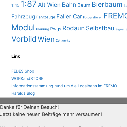
1:87
Bierbaum
Bahn
Alt Wien
Baum
1:45
Bo
FREM
Faller Car
Fahrzeug
Fahrzeuge
Fotografieren
Modul
Rodaun
Selbstbau
Pwgs
Planung
Signal
Vorbild
Wien
Zeitwerke
Link
FEDES Shop
WORKandSTORE
Informationssammlung rund um die Localbahn im FREMO
Haralds Blog
Danke für Deinen Besuch!
Jetzt keine neuen Beiträge mehr versäumen!