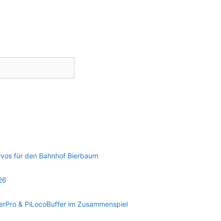
rvos für den Bahnhof Bierbaum
26
rPro & PiLocoBuffer im Zusammenspiel