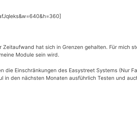
WafJqIeks&w=640&h=360]
r Zeitaufwand hat sich in Grenzen gehalten. Für mich ste
meine Module sein wird.
hen die Einschränkungen des Easystreet Systems (Nur F
ul in den nächsten Monaten ausführlich Testen und auc
.