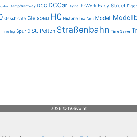
DCCar
Easy Street
DCC
E-Werk
Eige
Dampftramway
Digital
oster
H0
O
Modell
Gleisbau
Modell
Geschichte
Historie
Low Cost
Straßenbahn
T
St. Pölten
Spur 0
Time Saver
Simmering
2026 © h0live.at