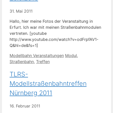
31. Mai 2011
Hallo, hier meine Fotos der Veranstaltung in
Erfurt. Ich war mit meinen Straßenbahnmodulen
vertreten. [youtube
http://www.youtube.com/watch?v=odFrpfAV1-
Q&hl=de&fs=1]
Kategorien
Schlagwörter
Modellbahn Veranstaltungen
Modul
,
Straßenbahn
,
Treffen
TLRS-
Modellstraßenbahntreffen
Nürnberg 2011
16. Februar 2011