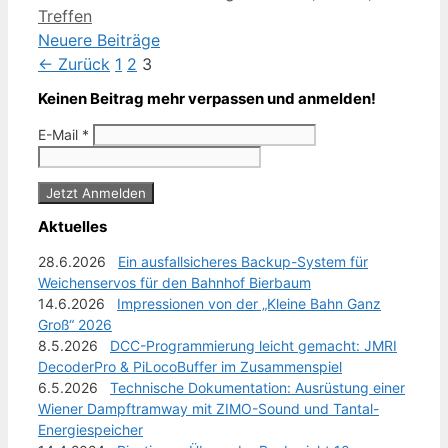
Treffen
Neuere Beiträge
Seite
Seite
Seite
←
Zurück
1
2
3
Keinen Beitrag mehr verpassen und anmelden!
E-Mail
*
Aktuelles
28.6.2026
Ein ausfallsicheres Backup-System für
Weichenservos für den Bahnhof Bierbaum
14.6.2026
Impressionen von der „Kleine Bahn Ganz
Groß“ 2026
8.5.2026
DCC-Programmierung leicht gemacht: JMRI
DecoderPro & PiLocoBuffer im Zusammenspiel
6.5.2026
Technische Dokumentation: Ausrüstung einer
Wiener Dampftramway mit ZIMO-Sound und Tantal-
Energiespeicher