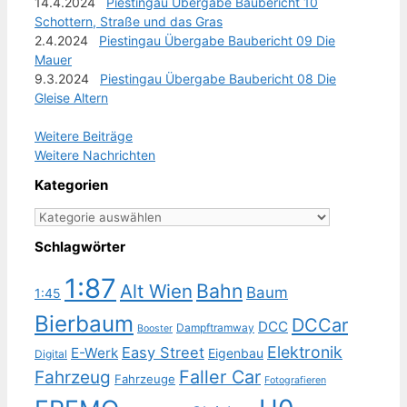
14.4.2024
Piestingau Übergabe Baubericht 10
Schottern, Straße und das Gras
2.4.2024
Piestingau Übergabe Baubericht 09 Die
Mauer
9.3.2024
Piestingau Übergabe Baubericht 08 Die
Gleise Altern
Weitere Beiträge
Weitere Nachrichten
Kategorien
Kategorien
Schlagwörter
1:87
Bahn
Alt Wien
Baum
1:45
Bierbaum
DCCar
DCC
Dampftramway
Booster
Elektronik
Easy Street
E-Werk
Eigenbau
Digital
Faller Car
Fahrzeug
Fahrzeuge
Fotografieren