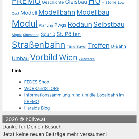
H0
FREMO
Gleisbau
Geschichte
Historie
Low
Modellbahn
Modellbau
Modell
Cost
Modul
Rodaun
Selbstbau
Pwgs
Planung
St. Pölten
Spur 0
Signal
Simmering
Straßenbahn
Treffen
U-Bahn
Time Saver
Vorbild
Wien
Umbau
Zeitwerke
Link
FEDES Shop
WORKandSTORE
Informationssammlung rund um die Localbahn im
FREMO
Haralds Blog
2026 © h0live.at
Danke für Deinen Besuch!
Jetzt keine neuen Beiträge mehr versäumen!