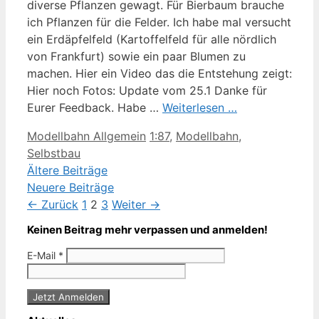
diverse Pflanzen gewagt. Für Bierbaum brauche
ich Pflanzen für die Felder. Ich habe mal versucht
ein Erdäpfelfeld (Kartoffelfeld für alle nördlich
von Frankfurt) sowie ein paar Blumen zu
machen. Hier ein Video das die Entstehung zeigt:
Hier noch Fotos: Update vom 25.1 Danke für
Eurer Feedback. Habe …
Weiterlesen …
Kategorien
Schlagwörter
Modellbahn Allgemein
1:87
,
Modellbahn
,
Selbstbau
Ältere Beiträge
Neuere Beiträge
Seite
Seite
Seite
←
Zurück
1
2
3
Weiter
→
Keinen Beitrag mehr verpassen und anmelden!
E-Mail
*