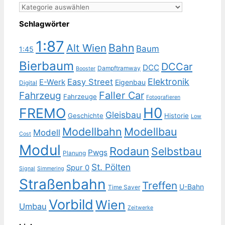
Kategorien
Schlagwörter
1:87
Bahn
Alt Wien
Baum
1:45
Bierbaum
DCCar
DCC
Dampftramway
Booster
Elektronik
Easy Street
E-Werk
Eigenbau
Digital
Faller Car
Fahrzeug
Fahrzeuge
Fotografieren
H0
FREMO
Gleisbau
Geschichte
Historie
Low
Modellbahn
Modellbau
Modell
Cost
Modul
Rodaun
Selbstbau
Pwgs
Planung
St. Pölten
Spur 0
Signal
Simmering
Straßenbahn
Treffen
U-Bahn
Time Saver
Vorbild
Wien
Umbau
Zeitwerke