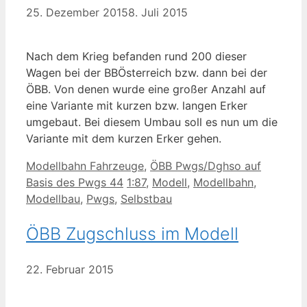
25. Dezember 2015
8. Juli 2015
Nach dem Krieg befanden rund 200 dieser
Wagen bei der BBÖsterreich bzw. dann bei der
ÖBB. Von denen wurde eine großer Anzahl auf
eine Variante mit kurzen bzw. langen Erker
umgebaut. Bei diesem Umbau soll es nun um die
Variante mit dem kurzen Erker gehen.
Kategorien
Modellbahn Fahrzeuge
,
ÖBB Pwgs/Dghso auf
Schlagwörter
Basis des Pwgs 44
1:87
,
Modell
,
Modellbahn
,
Modellbau
,
Pwgs
,
Selbstbau
ÖBB Zugschluss im Modell
22. Februar 2015