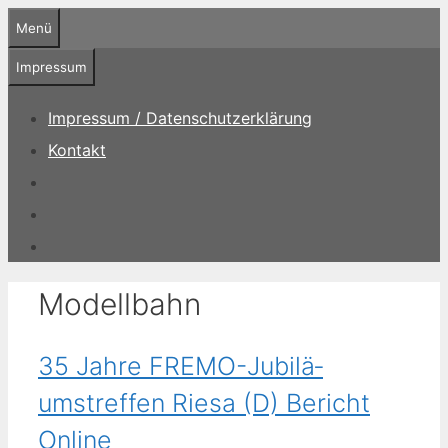
Zum
Menü
Inhalt
springen
Impressum
Impressum / Datenschutzerklärung
Kontakt
Modellbahn
35 Jahre FREMO-Ju­bi­lä­
umstreffen Riesa (D) Bericht
Online