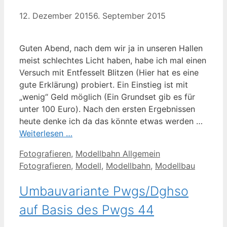
12. Dezember 2015
6. September 2015
Guten Abend, nach dem wir ja in unseren Hallen
meist schlechtes Licht haben, habe ich mal einen
Versuch mit Entfesselt Blitzen (Hier hat es eine
gute Erklärung) probiert. Ein Einstieg ist mit
„wenig“ Geld möglich (Ein Grundset gib es für
unter 100 Euro). Nach den ersten Ergebnissen
heute denke ich da das könnte etwas werden …
Weiterlesen …
Kategorien
Schlagwörter
Fotografieren
,
Modellbahn Allgemein
Fotografieren
,
Modell
,
Modellbahn
,
Modellbau
Umbauvariante Pwgs/Dghso
auf Basis des Pwgs 44