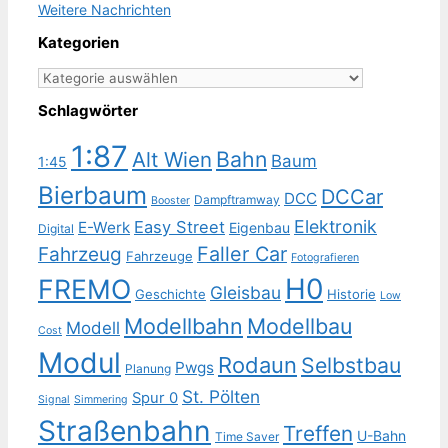
Weitere Nachrichten
Kategorien
Kategorien
Schlagwörter
1:87
Bahn
Alt Wien
Baum
1:45
Bierbaum
DCCar
DCC
Dampftramway
Booster
Elektronik
Easy Street
E-Werk
Eigenbau
Digital
Faller Car
Fahrzeug
Fahrzeuge
Fotografieren
H0
FREMO
Gleisbau
Geschichte
Historie
Low
Modellbahn
Modellbau
Modell
Cost
Modul
Rodaun
Selbstbau
Pwgs
Planung
St. Pölten
Spur 0
Signal
Simmering
Straßenbahn
Treffen
U-Bahn
Time Saver