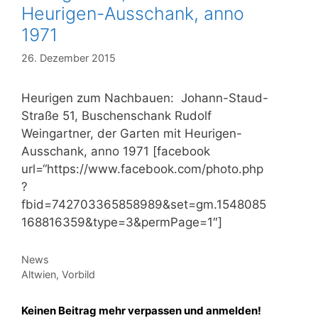
Heurigen-Ausschank, anno
1971
26. Dezember 2015
Heurigen zum Nachbauen: Johann-Staud-
Straße 51, Buschenschank Rudolf
Weingartner, der Garten mit Heurigen-
Ausschank, anno 1971 [facebook
url=“https://www.facebook.com/photo.php
?
fbid=742703365858989&set=gm.1548085
168816359&type=3&permPage=1″]
Kategorien
News
Schlagwörter
Altwien
,
Vorbild
Keinen Beitrag mehr verpassen und anmelden!