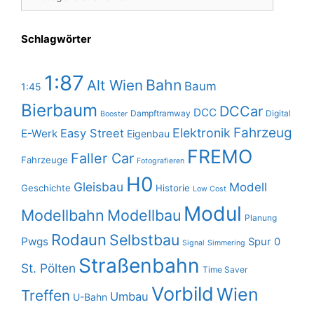
Schlagwörter
1:87
Bahn
Alt Wien
Baum
1:45
Bierbaum
DCCar
DCC
Dampftramway
Digital
Booster
Fahrzeug
Elektronik
Easy Street
E-Werk
Eigenbau
FREMO
Faller Car
Fahrzeuge
Fotografieren
H0
Gleisbau
Modell
Geschichte
Historie
Low Cost
Modul
Modellbahn
Modellbau
Planung
Rodaun
Selbstbau
Pwgs
Spur 0
Signal
Simmering
Straßenbahn
St. Pölten
Time Saver
Vorbild
Wien
Treffen
Umbau
U-Bahn