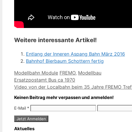
Weitere interessante Artikel!
Entlang der Inneren Aspang Bahn März 2016
Bahnhof Bierbaum Schottern fertig
Kategorien
Schlagwörter
Modellbahn Module
FREMO
,
Modellbau
Ersatzpostamt Bus ca 1970
Video von der Localbahn beim 35 Jahre FREMO Treff
Keinen Beitrag mehr verpassen und anmelden!
E-Mail
*
Aktuelles