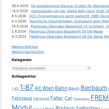
28.6.2026
Ein ausfallsicheres Backup-System für Weichens
14.6.2026
Impressionen von der „Kleine Bahn Ganz Groß“ 
8.5.2026
DCC-Programmierung leicht gemacht: JMRI Decod
6.5.2026
Technische Dokumentation: Ausrüstung einer Wi
14.4.2024
Piestingau Übergabe Baubericht 10 Schottern, S
2.4.2024
Piestingau Übergabe Baubericht 09 Die Mauer
9.3.2024
Piestingau Übergabe Baubericht 08 Die Gleise Alt
Weitere Beiträge
Weitere Nachrichten
Kategorien
Kategorien
Schlagwörter
1:87
Bierbaum
Bahn
Alt Wien
Baum
1:45
FREM
Faller Car
Fahrzeug
Fahrzeuge
Fotografieren
Modul
Rodaun
Selbstbau
Pwgs
Planung