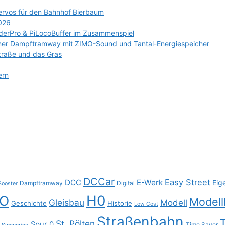
ervos für den Bahnhof Bierbaum
2026
erPro & PiLocoBuffer im Zusammenspiel
ener Dampftramway mit ZIMO-Sound und Tantal-Energiespeicher
traße und das Gras
ern
DCCar
Easy Street
DCC
E-Werk
Eig
Dampftramway
Digital
Booster
H0
O
Model
Gleisbau
Modell
Geschichte
Historie
Low Cost
Straßenbahn
T
St. Pölten
Spur 0
Time Saver