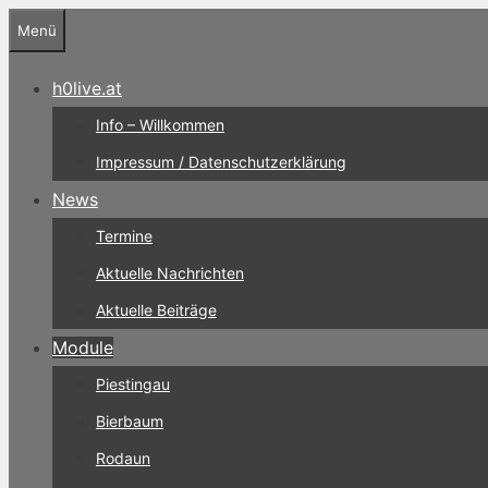
Zum
Menü
Inhalt
springen
h0live.at
Info – Willkommen
Impressum / Datenschutzerklärung
News
Termine
Aktuelle Nachrichten
Aktuelle Beiträge
Module
Piestingau
Bierbaum
Rodaun