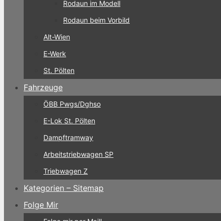
Rodaun im Modell
Rodaun beim Vorbild
Alt-Wien
E-Werk
St. Pölten
Fahrzeuge
ÖBB Pwgs/Dghso
E-Lok St. Pölten
Dampftramway
Arbeitstriebwagen SP
Triebwagen Z
Kategorien – Sitemap
Folge Mir