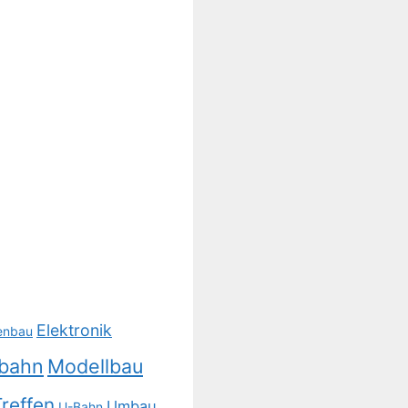
Elektronik
enbau
lbahn
Modellbau
reffen
Umbau
U-Bahn