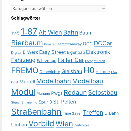
Kategorien
Schlagwörter
1:87
Bahn
Alt Wien
Baum
1:45
Bierbaum
DCCar
DCC
Dampftramway
Booster
Elektronik
Easy Street
E-Werk
Eigenbau
Digital
Faller Car
Fahrzeug
Fahrzeuge
Fotografieren
H0
FREMO
Gleisbau
Geschichte
Historie
Low
Modellbahn
Modellbau
Modell
Cost
Modul
Rodaun
Selbstbau
Pwgs
Planung
St. Pölten
Spur 0
Signal
Simmering
Straßenbahn
Treffen
U-Bahn
Time Saver
Vorbild
Wien
Umbau
Zeitwerke