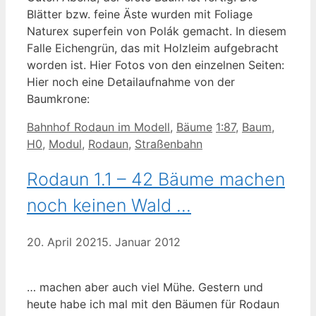
Blätter bzw. feine Äste wurden mit Foliage
Naturex superfein von Polák gemacht. In diesem
Falle Eichengrün, das mit Holzleim aufgebracht
worden ist. Hier Fotos von den einzelnen Seiten:
Hier noch eine Detailaufnahme von der
Baumkrone:
Kategorien
Schlagwörter
Bahnhof Rodaun im Modell
,
Bäume
1:87
,
Baum
,
H0
,
Modul
,
Rodaun
,
Straßenbahn
Rodaun 1.1 – 42 Bäume machen
noch keinen Wald …
20. April 2021
5. Januar 2012
… machen aber auch viel Mühe. Gestern und
heute habe ich mal mit den Bäumen für Rodaun