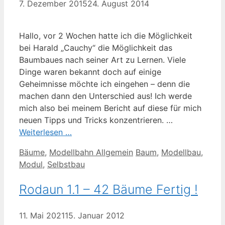
7. Dezember 2015
24. August 2014
Hallo, vor 2 Wochen hatte ich die Möglichkeit
bei Harald „Cauchy“ die Möglichkeit das
Baumbaues nach seiner Art zu Lernen. Viele
Dinge waren bekannt doch auf einige
Geheimnisse möchte ich eingehen – denn die
machen dann den Unterschied aus! Ich werde
mich also bei meinem Bericht auf diese für mich
neuen Tipps und Tricks konzentrieren. …
Weiterlesen …
Kategorien
Schlagwörter
Bäume
,
Modellbahn Allgemein
Baum
,
Modellbau
,
Modul
,
Selbstbau
Rodaun 1.1 – 42 Bäume Fertig !
11. Mai 2021
15. Januar 2012