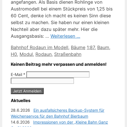
angefangen. Als Basis dienen Rohlinge von
Austromodell bei einem Stückpreis von 1,25 bis
60 Cent, denke ich macht es keinen Sinn diese
selbst zu machen. Sie haben nur einen kleinen
Nachteil aber dazu später mehr. Hier die
Ausgangsbasis: …
Weiterlesen …
Kategorien
Schlagwörter
Bahnhof Rodaun im Modell
,
Bäume
1:87
,
Baum
,
H0
,
Modul
,
Rodaun
,
Straßenbahn
Keinen Beitrag mehr verpassen und anmelden!
E-Mail
*
Aktuelles
28.6.2026
Ein ausfallsicheres Backup-System für
Weichenservos für den Bahnhof Bierbaum
14.6.2026
Impressionen von der „Kleine Bahn Ganz