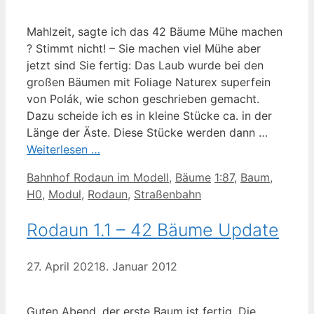
Mahlzeit, sagte ich das 42 Bäume Mühe machen
? Stimmt nicht! – Sie machen viel Mühe aber
jetzt sind Sie fertig: Das Laub wurde bei den
großen Bäumen mit Foliage Naturex superfein
von Polák, wie schon geschrieben gemacht.
Dazu scheide ich es in kleine Stücke ca. in der
Länge der Äste. Diese Stücke werden dann …
Weiterlesen …
Kategorien
Schlagwörter
Bahnhof Rodaun im Modell
,
Bäume
1:87
,
Baum
,
H0
,
Modul
,
Rodaun
,
Straßenbahn
Rodaun 1.1 – 42 Bäume Update
27. April 2021
8. Januar 2012
Guten Abend, der erste Baum ist fertig. Die