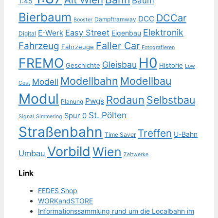
Baum
1:45
Bierbaum
DCCar
DCC
Dampftramway
Booster
Elektronik
Easy Street
E-Werk
Eigenbau
Digital
Faller Car
Fahrzeug
Fahrzeuge
Fotografieren
H0
FREMO
Gleisbau
Geschichte
Historie
Low
Modellbahn
Modellbau
Modell
Cost
Modul
Rodaun
Selbstbau
Pwgs
Planung
St. Pölten
Spur 0
Signal
Simmering
Straßenbahn
Treffen
U-Bahn
Time Saver
Vorbild
Wien
Umbau
Zeitwerke
Link
FEDES Shop
WORKandSTORE
Informationssammlung rund um die Localbahn im